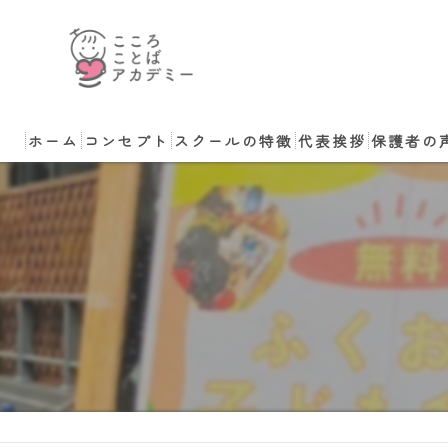
ホーム
コンセプト
スクールの特徴
代表挨拶
保護者の
小学生
講師のご依頼・ご相
中学生
非認知能力
コーチング
体験