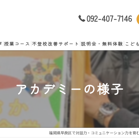
092-407-7146
声
授業コース
不登校改善サポート
説明会・無料体験
こど
談
アカデミーの様子
福岡県早良区で対話力・コミュニケーション力を育