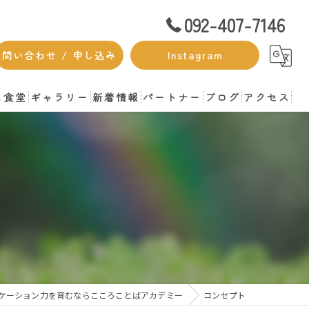
092-407-7146
問い合わせ / 申し込み
Instagram
も食堂
ギャラリー
新着情報
パートナー
ブログ
アクセス
ケーション力を育むならこころことばアカデミー
コンセプト