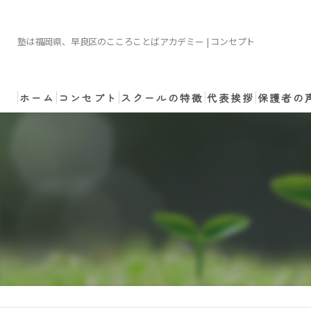
塾は福岡県、早良区のこころことばアカデミー | コンセプト
ホーム
コンセプト
スクールの特徴
代表挨拶
保護者の
小学生
講師のご依頼・ご相
中学生
非認知能力
コーチング
体験