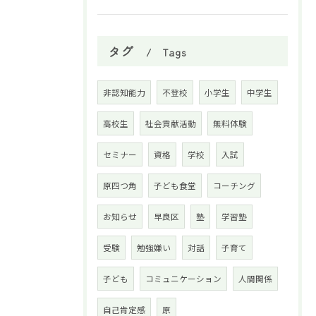
タグ
Tags
非認知能力
不登校
小学生
中学生
高校生
社会貢献活動
無料体験
セミナー
資格
学校
入試
原四つ角
子ども食堂
コーチング
お知らせ
早良区
塾
学習塾
受験
勉強嫌い
対話
子育て
子ども
コミュニケーション
人間関係
自己肯定感
原