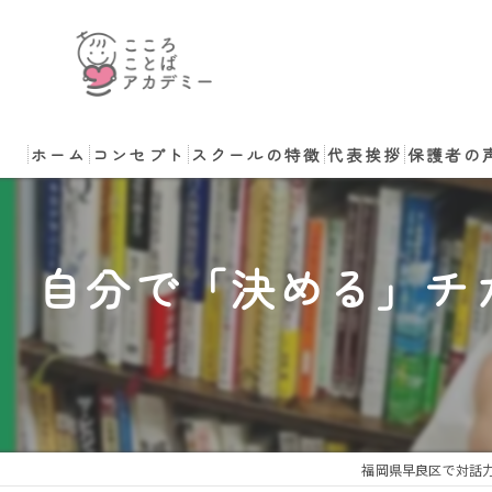
ホーム
コンセプト
スクールの特徴
代表挨拶
保護者の
小学生
講師のご依頼・ご相
自分で「決める」チ
中学生
非認知能力
コーチング
体験
福岡県早良区で対話