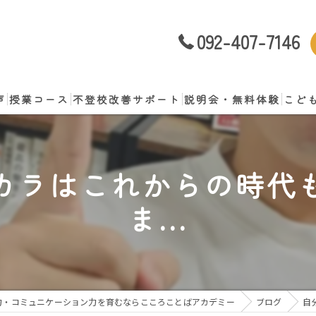
092-407-7146
声
授業コース
不登校改善サポート
説明会・無料体験
こど
談
カラはこれからの時代
ま...
力・コミュニケーション力を育むならこころことばアカデミー
ブログ
自