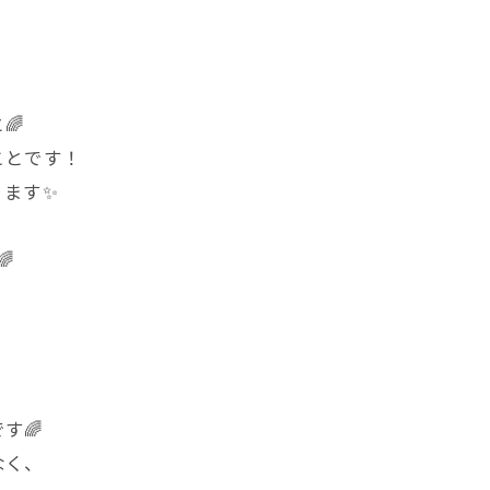
！
🌈
ことです！
ります✨

す🌈
なく、