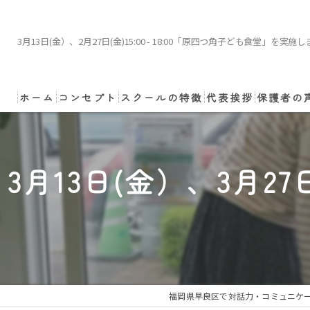
3月13日(金）、2月27日(金)15:00 - 18:00「原四つ角子ども食堂」を実施し
ホーム
コンセプト
スクールの特徴
代表挨拶
保護者の
小学生
講師のご依頼・ご相
3月13日(金）、3月27
中学生
非認知能力
コーチング
体験
福岡県早良区で対話力・コミュニケ