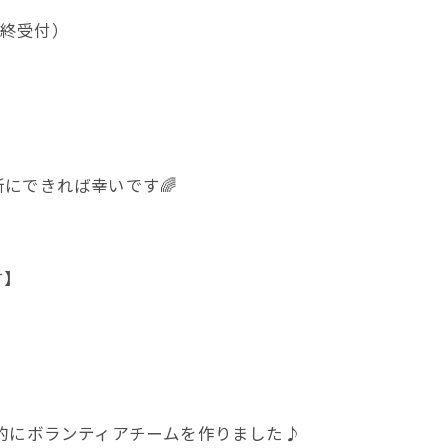
5最終受付）
にできれば幸いです🌈
！
す】
的にボランティアチームを作りました♪