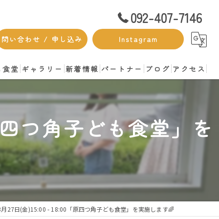
092-407-7146
問い合わせ / 申し込み
Instagram
も食堂
ギャラリー
新着情報
パートナー
ブログ
アクセス
00「原四つ角子ども食堂」を
月27日(金)15:00 - 18:00「原四つ角子ども食堂」を実施します🌈