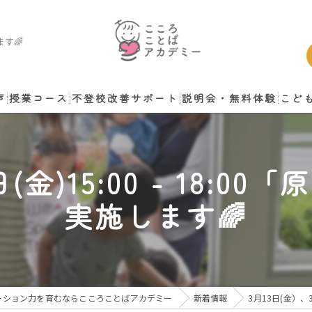
ます🌈
声
授業コース
不登校改善サポート
説明会・無料体験
こど
談
日(金)15:00 - 18:
実施します🌈
ーション力を育むならこころことばアカデミー
新着情報
3月13日(金）、3