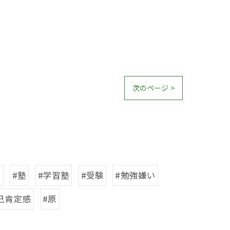
次のページ >
区
#塾
#学習塾
#受験
#勉強嫌い
己肯定感
#原