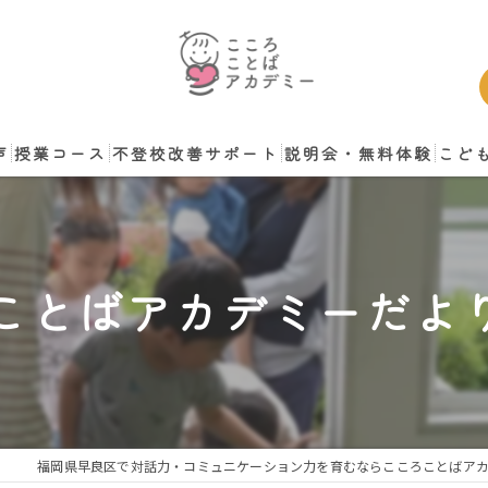
声
授業コース
不登校改善サポート
説明会・無料体験
こど
談
ことばアカデミーだより
福岡県早良区で対話力・コミュニケーション力を育むならこころことばア