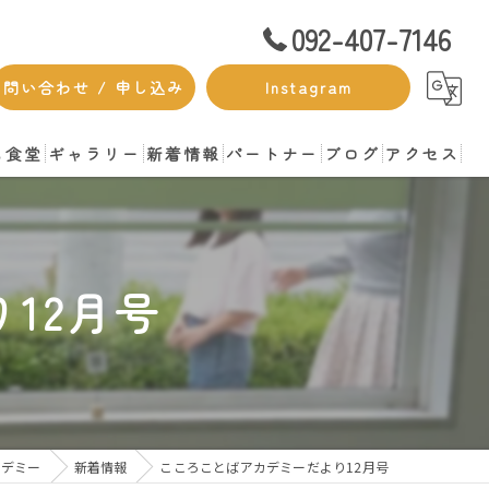
092-407-7146
問い合わせ / 申し込み
Instagram
も食堂
ギャラリー
新着情報
パートナー
ブログ
アクセス
12月号
カデミー
新着情報
こころことばアカデミーだより12月号