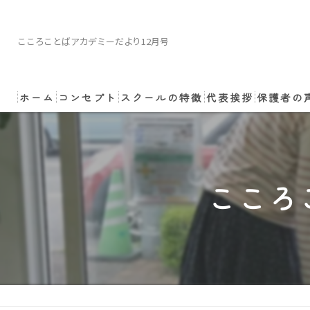
こころことばアカデミーだより12月号
ホーム
コンセプト
スクールの特徴
代表挨拶
保護者の
小学生
講師のご依頼・ご相
中学生
こころ
非認知能力
コーチング
体験