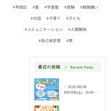
#早良区
#塾
#学習塾
#受験
#勉強嫌い
#対話
#子育て
#子ども
#コミュニケーション
#人間関係
#自己肯定感
#原
最近の投稿
Recent Posts
2026/08/08
8月29日(土）16:00 - 19:00「原四つ角子ども食堂」内で★夏祭り★を実施します🌈