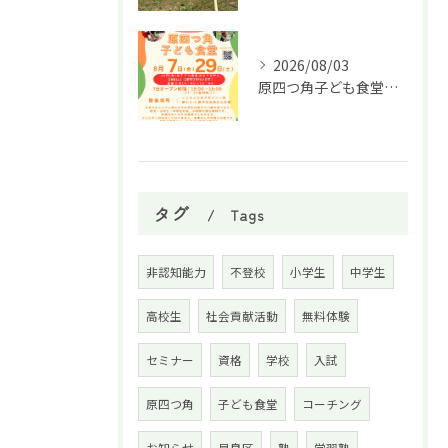
2026/08/03
原四つ角子ども食堂を8月は２回実施します！
タグ
Tags
非認知能力
不登校
小学生
中学生
高校生
社会貢献活動
無料体験
セミナー
資格
学校
入試
原四つ角
子ども食堂
コーチング