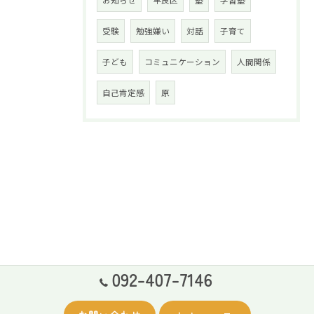
お知らせ
早良区
塾
学習塾
受験
勉強嫌い
対話
子育て
子ども
コミュニケーション
人間関係
自己肯定感
原
092-407-7146