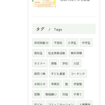
タグ
Tags
非認知能力
不登校
小学生
中学生
高校生
社会貢献活動
無料体験
セミナー
資格
学校
入試
原四つ角
子ども食堂
コーチング
お知らせ
早良区
塾
学習塾
受験
勉強嫌い
対話
子育て
子ども
コミュニケーション
人間関係