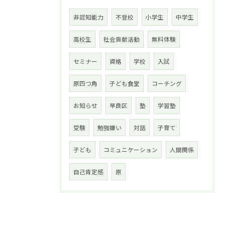
非認知能力
不登校
小学生
中学生
高校生
社会貢献活動
無料体験
セミナー
資格
学校
入試
原四つ角
子ども食堂
コーチング
お知らせ
早良区
塾
学習塾
受験
勉強嫌い
対話
子育て
子ども
コミュニケーション
人間関係
自己肯定感
原