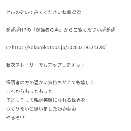
ぜひのぞいてみてくださいね😁👏👏
🌈🌈🌈HPの『保護者の声』からご覧ください🌈🌈🌈
👉https://kokorokotoba.jp/20260319224328/
順次ストーリーでもアップします☺️✨
保護者の方の温かい気持ちがとても嬉しく
これからもっともっと
子どもそして親が笑顔になれる世界を
つくりたいと思いました😆👍👍👍
やるぞ‼️‼️