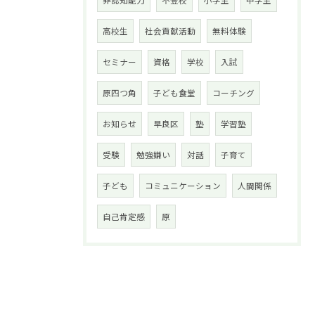
非認知能力
不登校
小学生
中学生
高校生
社会貢献活動
無料体験
セミナー
資格
学校
入試
原四つ角
子ども食堂
コーチング
お知らせ
早良区
塾
学習塾
受験
勉強嫌い
対話
子育て
子ども
コミュニケーション
人間関係
自己肯定感
原