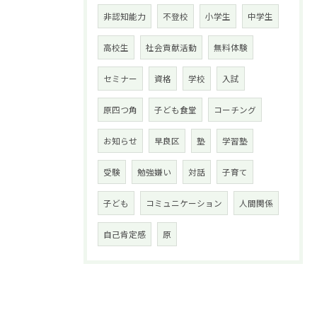
非認知能力
不登校
小学生
中学生
高校生
社会貢献活動
無料体験
セミナー
資格
学校
入試
原四つ角
子ども食堂
コーチング
お知らせ
早良区
塾
学習塾
受験
勉強嫌い
対話
子育て
子ども
コミュニケーション
人間関係
自己肯定感
原