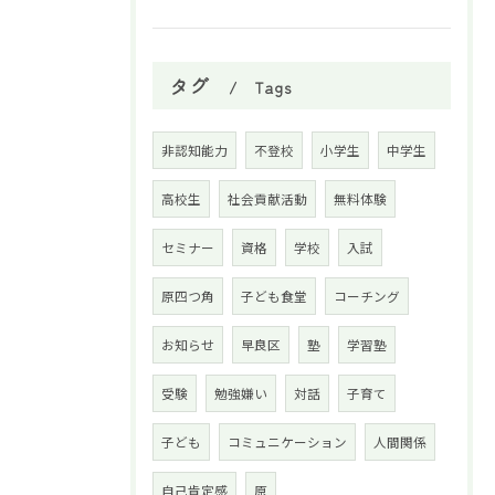
タグ
Tags
非認知能力
不登校
小学生
中学生
高校生
社会貢献活動
無料体験
セミナー
資格
学校
入試
原四つ角
子ども食堂
コーチング
お知らせ
早良区
塾
学習塾
受験
勉強嫌い
対話
子育て
子ども
コミュニケーション
人間関係
自己肯定感
原