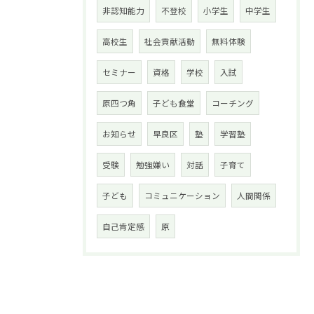
非認知能力
不登校
小学生
中学生
高校生
社会貢献活動
無料体験
セミナー
資格
学校
入試
原四つ角
子ども食堂
コーチング
お知らせ
早良区
塾
学習塾
受験
勉強嫌い
対話
子育て
子ども
コミュニケーション
人間関係
自己肯定感
原