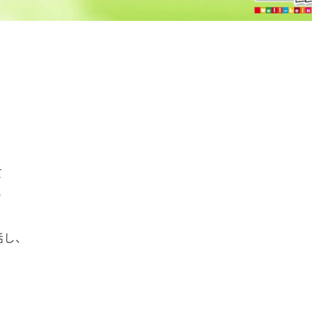
て
✨
話し、