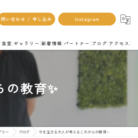
問い合わせ / 申し込み
Instagram
も食堂
ギャラリー
新着情報
パートナー
ブログ
アクセス
らの教育✨
デミー
ブログ
今を生きる大人が考えるこれからの教育✨