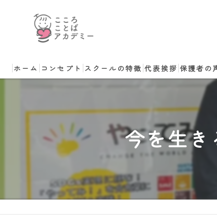
ホーム
コンセプト
スクールの特徴
代表挨拶
保護者の
小学生
講師のご依頼・ご相
中学生
今を生き
非認知能力
コーチング
体験