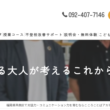
092-407-7146
声
授業コース
不登校改善サポート
説明会・無料体験
こど
談
る大人が考えるこれか
福岡県早良区で対話力・コミュニケーション力を育むならこころことばアカ