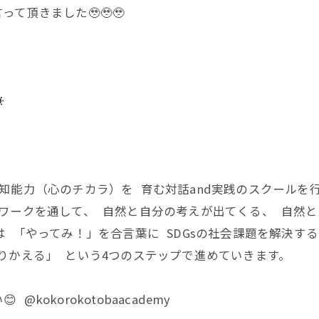
て頂きました🥹🥹🥹
️
知能力（心のチカラ）を 育む対話and実践のスクールを行
ワークを通して、 自然と自分の考えが出てくる、 自然
 「やってみ！」を合言葉に SDGsの社会課題を解決す
りかえる」 という4つのステップで進めていきます。
okorokotobaacademy