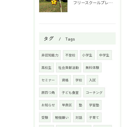
フリースクールプレオープン①
タグ
Tags
非認知能力
不登校
小学生
中学生
高校生
社会貢献活動
無料体験
セミナー
資格
学校
入試
原四つ角
子ども食堂
コーチング
お知らせ
早良区
塾
学習塾
受験
勉強嫌い
対話
子育て