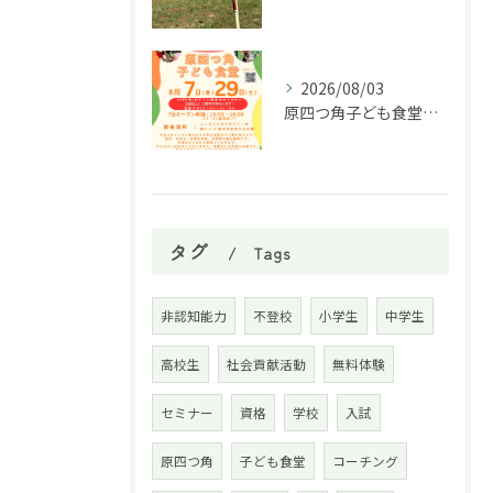
2026/08/03
原四つ角子ども食堂を8月は２回実施します！
タグ
Tags
非認知能力
不登校
小学生
中学生
高校生
社会貢献活動
無料体験
セミナー
資格
学校
入試
原四つ角
子ども食堂
コーチング