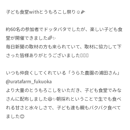
子ども食堂withとうもろこし祭り☺️🌽
約60名の参加者でドッタバタでしたが、楽しい子ども食
堂が開催できました🌈✨
毎日新聞の取材の方も来られていて、取材に協力して下
さった皆様ありがとうございました🙇🏻‍♂️
いつも仲良くしてくれている「うらた農園の浦田さん」
@uratafarm_fukuoka
より大量のとうもろこしをいただき、子ども食堂でみな
さんに配布しました😆✨朝採れということで生でも食べ
れる甘さと水々しさで、子ども達も親もバクバク食べて
ました😊