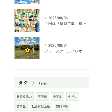
2026/08/06
今回は「福創工業」様へ企業訪問に行ってきました！🏭✨
2026/08/04
フリースクールプレオープン①
タグ
Tags
非認知能力
不登校
小学生
中学生
高校生
社会貢献活動
無料体験