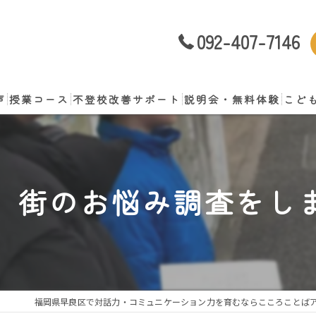
092-407-7146
声
授業コース
不登校改善サポート
説明会・無料体験
こど
談
 街のお悩み調査をし
福岡県早良区で対話力・コミュニケーション力を育むならこころことば