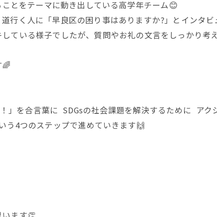
ることをテーマに動き出している高学年チーム😊
道行く人に「早良区の困り事はありますか?」とインタビュ
キしている様子でしたが、質問やお礼の文言をしっかり考
🌈
てみ！」を合言葉に SDGsの社会課題を解決するために ア
いう4つのステップで進めていきます🙌
います👏