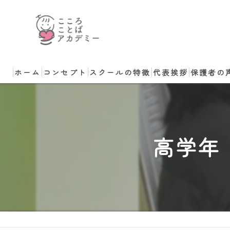
ホーム
コンセプト
スクールの特徴
代表挨拶
保護者の
小学生
講師のご依頼・ご相
中学生
高学年
非認知能力
コーチング
体験