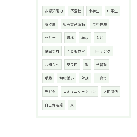
非認知能力
不登校
小学生
中学生
高校生
社会貢献活動
無料体験
セミナー
資格
学校
入試
原四つ角
子ども食堂
コーチング
お知らせ
早良区
塾
学習塾
受験
勉強嫌い
対話
子育て
子ども
コミュニケーション
人間関係
自己肯定感
原