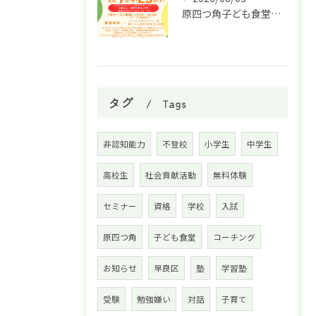
原四つ角子ども食堂を8月は２回実施します！
タグ
Tags
非認知能力
不登校
小学生
中学生
高校生
社会貢献活動
無料体験
セミナー
資格
学校
入試
原四つ角
子ども食堂
コーチング
お知らせ
早良区
塾
学習塾
受験
勉強嫌い
対話
子育て