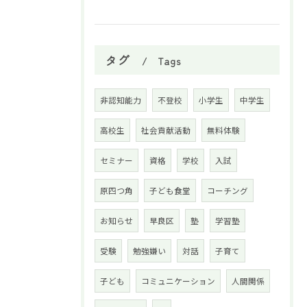
タグ
Tags
非認知能力
不登校
小学生
中学生
高校生
社会貢献活動
無料体験
セミナー
資格
学校
入試
原四つ角
子ども食堂
コーチング
お知らせ
早良区
塾
学習塾
受験
勉強嫌い
対話
子育て
子ども
コミュニケーション
人間関係