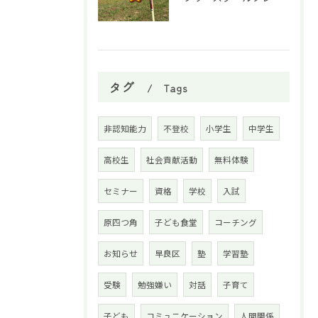
タグ
Tags
非認知能力
不登校
小学生
中学生
高校生
社会貢献活動
無料体験
セミナー
資格
学校
入試
原四つ角
子ども食堂
コーチング
お知らせ
早良区
塾
学習塾
受験
勉強嫌い
対話
子育て
子ども
コミュニケーション
人間関係