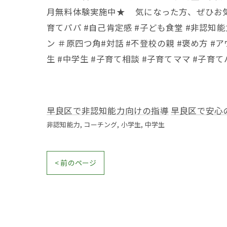
月無料体験実施中★ 気になった方、ぜひお気軽にお
育てパパ #自己肯定感 #子ども食堂 #非認知
ン ＃原四つ角#対話 #不登校の親 #褒め方 #ア
生 #中学生 #子育て相談 #子育てママ #子育て
早良区で非認知能力向けの指導
早良区で安心
非認知能力
コーチング
小学生
中学生
< 前のページ