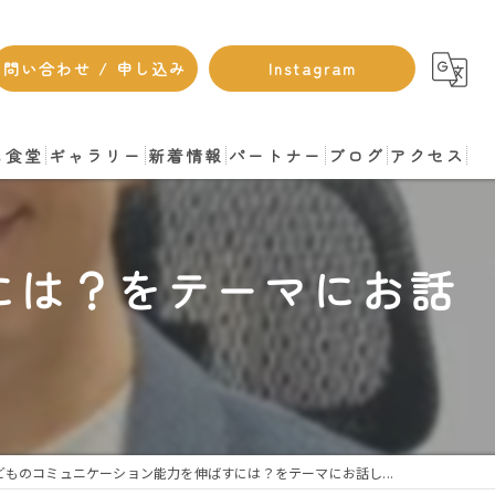
問い合わせ / 申し込み
Instagram
も食堂
ギャラリー
新着情報
パートナー
ブログ
アクセス
には？をテーマにお話
どものコミュニケーション能力を伸ばすには？をテーマにお話し...