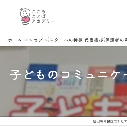
ホーム
コンセプト
スクールの特徴
代表挨拶
保護者の
小学生
講師のご依頼・ご相
子どものコミュニケ
中学生
非認知能力
コーチング
体験
福岡県早良区で対話