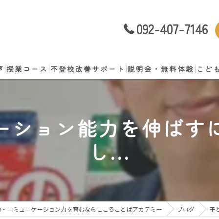
092-407-7146
声
授業コース
不登校改善サポート
説明会・無料体験
こど
談
ーション能力を伸ばす
し...
力・コミュニケーション力を育むならこころことばアカデミー
ブログ
子