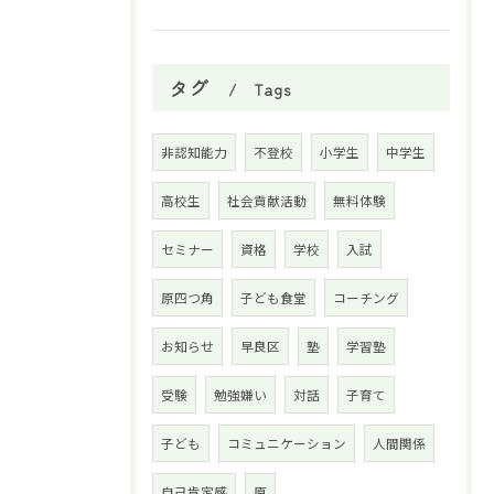
タグ
Tags
非認知能力
不登校
小学生
中学生
高校生
社会貢献活動
無料体験
セミナー
資格
学校
入試
原四つ角
子ども食堂
コーチング
お知らせ
早良区
塾
学習塾
受験
勉強嫌い
対話
子育て
子ども
コミュニケーション
人間関係
自己肯定感
原