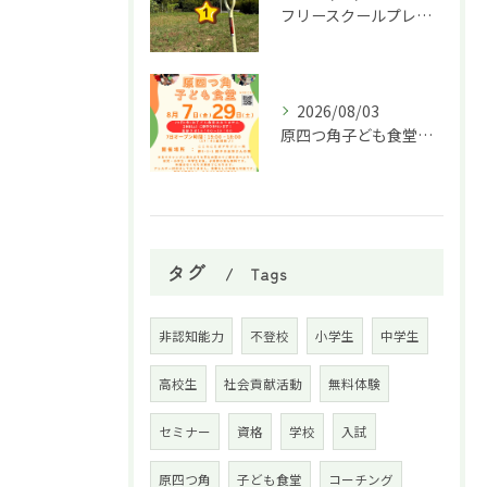
フリースクールプレオープン①
2026/08/03
原四つ角子ども食堂を8月は２回実施します！
タグ
Tags
非認知能力
不登校
小学生
中学生
高校生
社会貢献活動
無料体験
セミナー
資格
学校
入試
原四つ角
子ども食堂
コーチング